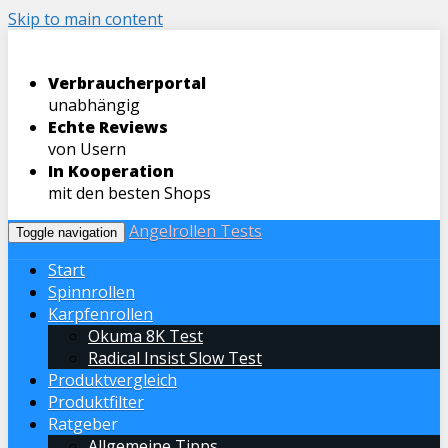
Skip to main content
Verbraucherportal
unabhängig
Echte Reviews
von Usern
In Kooperation
mit den besten Shops
Angelrollen Tests
Toggle navigation
Start
Spinnrollen
Karpfenrollen
Okuma 8K Test
Radical Insist Slow Test
Produktvergleich
Produktfilter
Ratgeber
Allgemeine Tipps