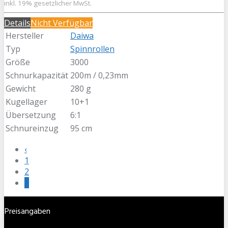
inkl. 19% gesetzlicher MwSt.
Details
Nicht Verfügbar
Hersteller
Daiwa
Typ
Spinnrollen
Größe
3000
Schnurkapazität
200m / 0,23mm
Gewicht
280 g
Kugellager
10+1
Übersetzung
6:1
Schnureinzug
95 cm
‹
1
2
3
Preisangaben