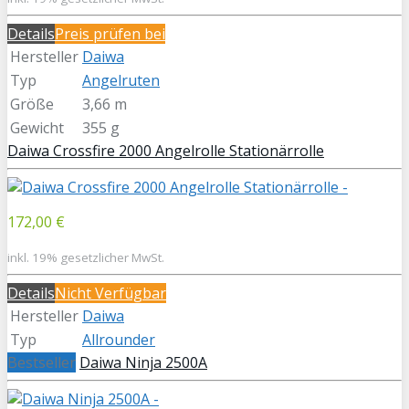
Details
Preis prüfen bei
Hersteller
Daiwa
Typ
Angelruten
Größe
3,66 m
Gewicht
355 g
Daiwa Crossfire 2000 Angelrolle Stationärrolle
172,00 €
inkl. 19% gesetzlicher MwSt.
Details
Nicht Verfügbar
Hersteller
Daiwa
Typ
Allrounder
Bestseller
Daiwa Ninja 2500A