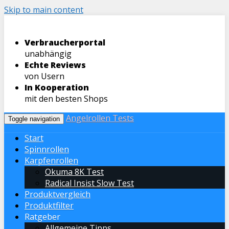
Skip to main content
Verbraucherportal
unabhängig
Echte Reviews
von Usern
In Kooperation
mit den besten Shops
Angelrollen Tests
Toggle navigation
Start
Spinnrollen
Karpfenrollen
Okuma 8K Test
Radical Insist Slow Test
Produktvergleich
Produktfilter
Ratgeber
Allgemeine Tipps