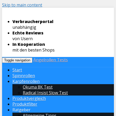
Skip to main content
Verbraucherportal
unabhängig
Echte Reviews
von Usern
In Kooperation
mit den besten Shops
Angelrollen Tests
Toggle navigation
Start
Spinnrollen
Karpfenrollen
Okuma 8K Test
Radical Insist Slow Test
Produktvergleich
Produktfilter
Ratgeber
Allgemeine Tipps